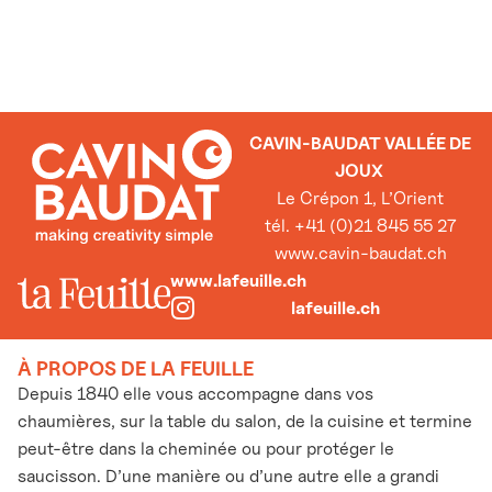
CAVIN-BAUDAT VALLÉE DE
JOUX
Le Crépon 1, L’Orient
tél. +41 (0)21 845 55 27
www.cavin-baudat.ch
www.lafeuille.ch
lafeuille.ch
À PROPOS DE LA FEUILLE
Depuis 1840 elle vous accompagne dans vos
chaumières, sur la table du salon, de la cuisine et termine
peut-être dans la cheminée ou pour protéger le
saucisson. D’une manière ou d’une autre elle a grandi