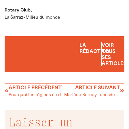
Rotary Club,
La Sarraz-Milieu du monde
LA
VOIR
RÉDACTION
TOUS
SES
ARTICLES
ARTICLE PRÉCÉDENT
ARTICLE SUIVANT
Pourquoi les régions se dotent-elles d’une marque territoriale ?
Marlène Berney : une vie de famille, de travail et de fidélité à La Vallée
Laisser un