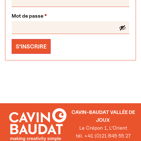
Mot de passe
*
S’INSCRIRE
CAVIN-BAUDAT VALLÉE DE
JOUX
Le Crépon 1, L’Orient
tél. +41 (0)21 845 55 27