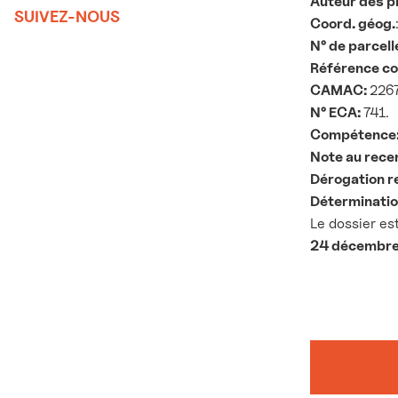
Auteur des p
SUIVEZ-NOUS
Coord. géog.
N° de parcell
Référence c
CAMAC:
226
N° ECA:
741.
Compétence
Note au rece
Dérogation r
Détermination
Le dossier e
24 décembr