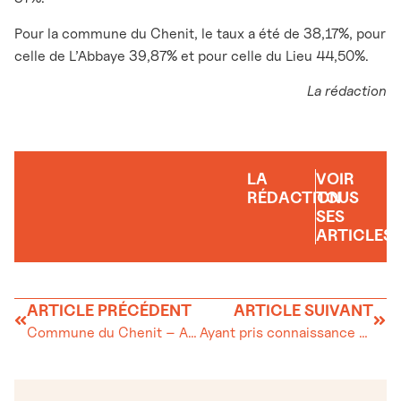
Pour la commune du Chenit, le taux a été de 38,17%, pour
celle de L’Abbaye 39,87% et pour celle du Lieu 44,50%.
La rédaction
LA
VOIR
RÉDACTION
TOUS
SES
ARTICLES
ARTICLE PRÉCÉDENT
ARTICLE SUIVANT
Commune du Chenit – Avis d’enquête
Ayant pris connaissance du livre ADAEV 50e…