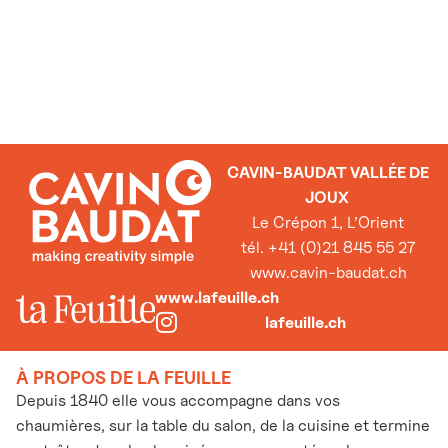
CAVIN-BAUDAT VALLÉE DE
JOUX
Le Crépon 1, L’Orient
tél. +41 (0)21 845 55 27
www.cavin-baudat.ch
www.lafeuille.ch
lafeuille.ch
À PROPOS DE LA FEUILLE
Depuis 1840 elle vous accompagne dans vos
chaumières, sur la table du salon, de la cuisine et termine