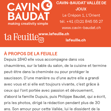
CAVIN-BAUDAT VALLÉE DE
JOUX
Le Crépon 1, L’Orient
tél. +41 (0)21 845 55 27
www.cavin-baudat.ch
www.lafeuille.ch
lafeuille.ch
À PROPOS DE LA FEUILLE
Depuis 1840 elle vous accompagne dans vos
chaumières, sur la table du salon, de la cuisine et termine
peut-être dans la cheminée ou pour protéger le
saucisson. D’une manière ou d’une autre elle a grandi
avec vous et si elle est toujours vivante, c’est grâce à
ceux qui l’ont portée avec passion et dévouement,
d’abord la famille Dupuis, puis Philippe Baudat, qui a écrit,
pris les photos, dirigé la rédaction pendant plus de 30
ans. Son amour pour cette Vallée, lui le dissident de la