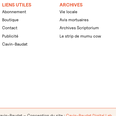
LIENS UTILES
ARCHIVES
Abonnement
Vie locale
Boutique
Avis mortuaires
Contact
Archives Scriptorium
Publicité
Le strip de mumu cow
Cavin-Baudat
avin-Baudat
–
Conception du site :
Cavin-Baudat Digital Lab