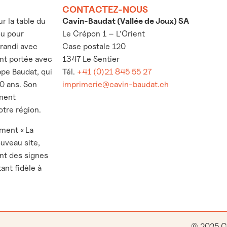
CONTACTEZ-NOUS
 la table du
Cavin-Baudat (Vallée de Joux) SA
ou pour
Le Crépon 1 – L’Orient
grandi avec
Case postale 120
’ont portée avec
1347 Le Sentier
ppe Baudat, qui
Tél.
+41 (0)21 845 55 27
30 ans. Son
imprimerie@cavin-baudat.ch
ement
otre région.
ement « La
ouveau site,
nt des signes
ant fidèle à
© 2025 C