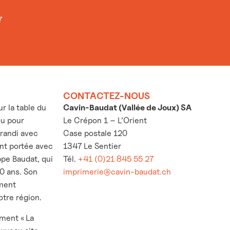
7
CONTACTEZ-NOUS
 la table du
Cavin-Baudat (Vallée de Joux) SA
ou pour
Le Crépon 1 – L’Orient
grandi avec
Case postale 120
’ont portée avec
1347 Le Sentier
ppe Baudat, qui
Tél.
+41 (0)21 845 55 27
30 ans. Son
imprimerie@cavin-baudat.ch
ement
otre région.
ement « La