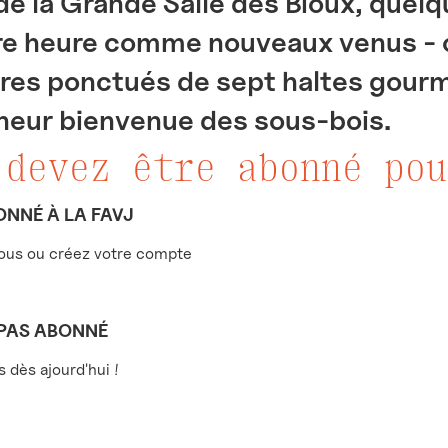
de la Grande Salle des Bioux, quel
e heure comme nouveaux venus - o
res ponctués de sept haltes gourm
cheur bienvenue des sous-bois.
 devez être abonné pou
ONNÉ À LA FAVJ
us ou créez votre compte
 PAS ABONNÉ
dès ajourd'hui !