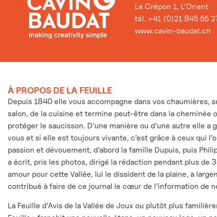
Le Crépon 1, L’Orient
tél. +41 (0)21 845 55 2
www.cavin-baudat.ch
À PROPOS DE LA FEUILLE
Depuis 1840 elle vous accompagne dans vos chaumières, sur
salon, de la cuisine et termine peut-être dans la cheminée 
protéger le saucisson. D’une manière ou d’une autre elle a 
vous et si elle est toujours vivante, c’est grâce à ceux qui l
passion et dévouement, d’abord la famille Dupuis, puis Phili
a écrit, pris les photos, dirigé la rédaction pendant plus de 
amour pour cette Vallée, lui le dissident de la plaine, a larg
contribué à faire de ce journal le cœur de l’information de n
La Feuille d’Avis de la Vallée de Joux ou plutôt plus familièr