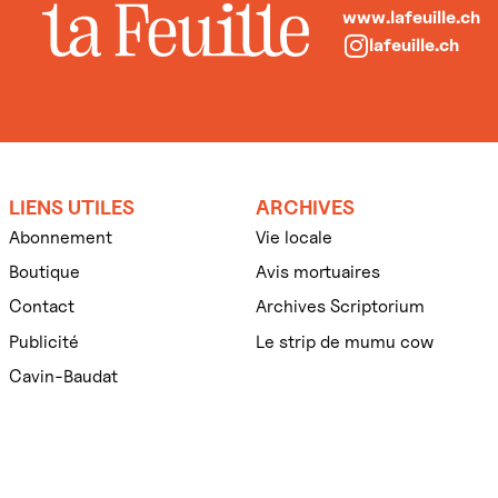
www.lafeuille.ch
lafeuille.ch
LIENS UTILES
ARCHIVES
Abonnement
Vie locale
Boutique
Avis mortuaires
Contact
Archives Scriptorium
Publicité
Le strip de mumu cow
Cavin-Baudat