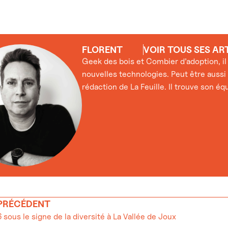
FLORENT
VOIR TOUS SES AR
Geek des bois et Combier d’adoption, i
nouvelles technologies. Peut être aussi 
rédaction de La Feuille. Il trouve son éq
 PRÉCÉDENT
sous le signe de la diversité à La Vallée de Joux