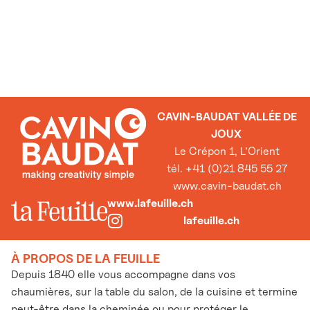
CAVIN-BAUDAT VALLÉE DE
JOUX
Le Crépon 1, L’Orient
tél. +41 (0)21 845 55 27
www.cavin-baudat.ch
www.lafeuille.ch
lafeuille.ch
À PROPOS DE LA FEUILLE
Depuis 1840 elle vous accompagne dans vos
chaumières, sur la table du salon, de la cuisine et termine
peut-être dans la cheminée ou pour protéger le