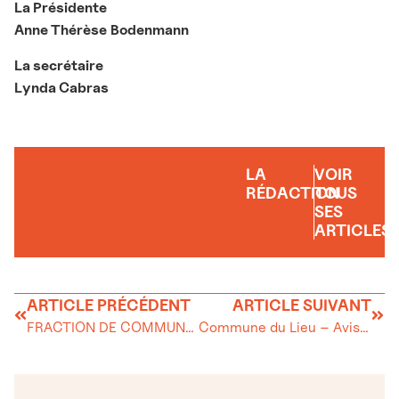
La Présidente
Anne Thérèse
Bodenmann
La secrétaire
Lynda Cabras
LA
VOIR
RÉDACTION
TOUS
SES
ARTICLES
ARTICLE PRÉCÉDENT
ARTICLE SUIVANT
FRACTION DE COMMUNE DU VILLAGE DU SENTIER
Commune du Lieu – Avis d’enquête