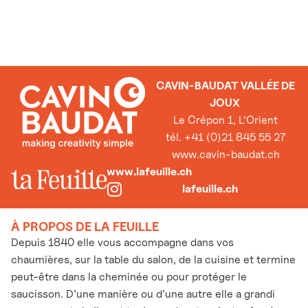
CAVIN-BAUDAT VALLÉE DE
JOUX
Le Crépon 1, L’Orient
tél. +41 (0)21 845 55 27
www.cavin-baudat.ch
www.lafeuille.ch
lafeuille.ch
À PROPOS DE LA FEUILLE
Depuis 1840 elle vous accompagne dans vos
chaumières, sur la table du salon, de la cuisine et termine
peut-être dans la cheminée ou pour protéger le
saucisson. D’une manière ou d’une autre elle a grandi