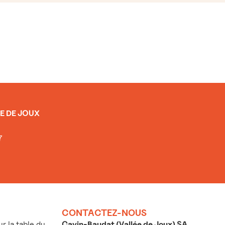
E DE JOUX
7
CONTACTEZ-NOUS
 la table du
Cavin-Baudat (Vallée de Joux) SA