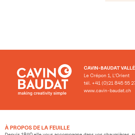
CAVIN-BAUDAT VALLÉ
Le Crépon 1, L’Orient
tél. +41 (0)21 845 55 2
www.cavin-baudat.ch
À PROPOS DE LA FEUILLE
Depuis 1840 elle vous accompagne dans vos chaumières, sur