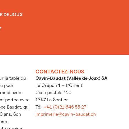
E DE JOUX
7
CONTACTEZ-NOUS
 la table du
Cavin-Baudat (Vallée de Joux) SA
ou pour
Le Crépon 1 – L’Orient
grandi avec
Case postale 120
’ont portée avec
1347 Le Sentier
ppe Baudat, qui
Tél.
+41 (0)21 845 55 27
30 ans. Son
imprimerie@cavin-baudat.ch
ement
otre région.