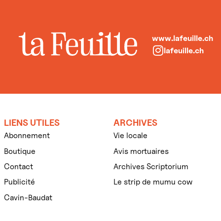
www.lafeuille.ch
lafeuille.ch
LIENS UTILES
ARCHIVES
Abonnement
Vie locale
Boutique
Avis mortuaires
Contact
Archives Scriptorium
Publicité
Le strip de mumu cow
Cavin-Baudat