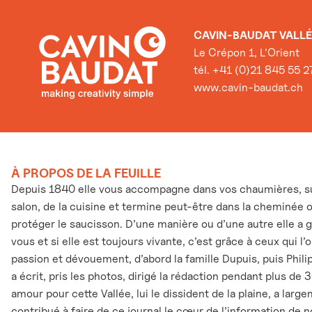
CAVIN-BAUDAT VALLÉ
Le Crépon 1, L’Orient
tél. +41 (0)21 845 55 2
www.cavin-baudat.ch
À PROPOS DE LA FEUILLE
Depuis 1840 elle vous accompagne dans vos chaumières, sur
salon, de la cuisine et termine peut-être dans la cheminée 
protéger le saucisson. D’une manière ou d’une autre elle a 
vous et si elle est toujours vivante, c’est grâce à ceux qui l
passion et dévouement, d’abord la famille Dupuis, puis Phili
a écrit, pris les photos, dirigé la rédaction pendant plus de 
amour pour cette Vallée, lui le dissident de la plaine, a larg
contribué à faire de ce journal le cœur de l’information de n