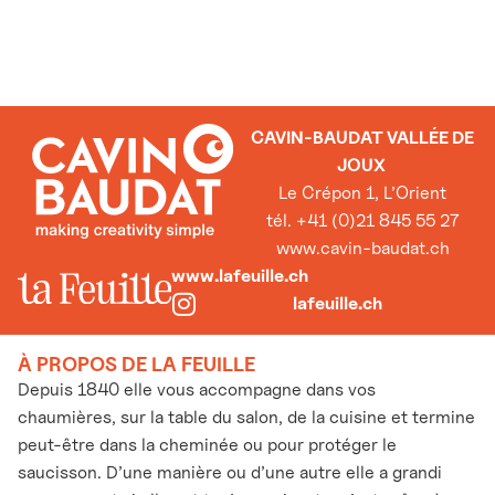
CAVIN-BAUDAT VALLÉE DE
JOUX
Le Crépon 1, L’Orient
tél. +41 (0)21 845 55 27
www.cavin-baudat.ch
www.lafeuille.ch
lafeuille.ch
À PROPOS DE LA FEUILLE
Depuis 1840 elle vous accompagne dans vos
chaumières, sur la table du salon, de la cuisine et termine
peut-être dans la cheminée ou pour protéger le
saucisson. D’une manière ou d’une autre elle a grandi