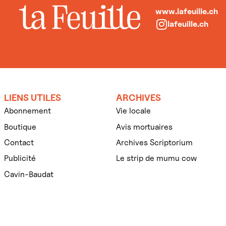
www.lafeuille.ch
lafeuille.ch
LIENS UTILES
ARCHIVES
Abonnement
Vie locale
Boutique
Avis mortuaires
Contact
Archives Scriptorium
Publicité
Le strip de mumu cow
Cavin-Baudat