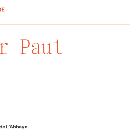
RE
r Paul
 de L’Abbaye