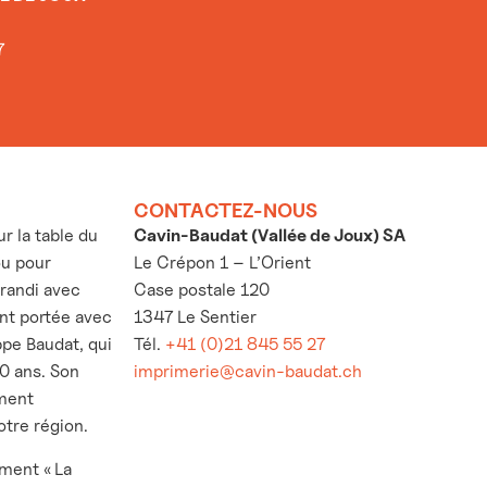
7
CONTACTEZ-NOUS
 la table du
Cavin-Baudat (Vallée de Joux) SA
ou pour
Le Crépon 1 – L’Orient
grandi avec
Case postale 120
’ont portée avec
1347 Le Sentier
ppe Baudat, qui
Tél.
+41 (0)21 845 55 27
30 ans. Son
imprimerie@cavin-baudat.ch
ement
otre région.
ement « La