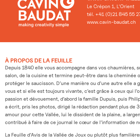
Le Crépon 1, L’Orient
tél. +41 (0)21 845 55 2
www.cavin-baudat.ch
À PROPOS DE LA FEUILLE
Depuis 1840 elle vous accompagne dans vos chaumières, sur
salon, de la cuisine et termine peut-être dans la cheminée 
protéger le saucisson. D’une manière ou d’une autre elle a 
vous et si elle est toujours vivante, c’est grâce à ceux qui l
passion et dévouement, d’abord la famille Dupuis, puis Phili
a écrit, pris les photos, dirigé la rédaction pendant plus de 
amour pour cette Vallée, lui le dissident de la plaine, a larg
contribué à faire de ce journal le cœur de l’information de n
La Feuille d’Avis de la Vallée de Joux ou plutôt plus familièr