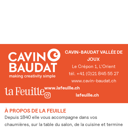
CAVIN-BAUDAT VALLÉE DE
JOUX
Le Crépon 1, L’Orient
tél. +41 (0)21 845 55 27
www.cavin-baudat.ch
www.lafeuille.ch
lafeuille.ch
À PROPOS DE LA FEUILLE
Depuis 1840 elle vous accompagne dans vos
chaumières, sur la table du salon, de la cuisine et termine