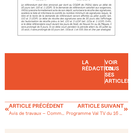
LA
VOIR
RÉDACTION
TOUS
SES
ARTICLES
ARTICLE PRÉCÉDENT
ARTICLE SUIVANT
Avis de travaux – Commune du Chenit
Programme Val TV du 16 au 22 avril 2026