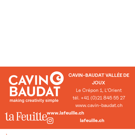
CAVIN-BAUDAT VALLÉE DE
JOUX
Le Crépon 1, L’Orient
tél. +41 (0)21 845 55 27
www.cavin-baudat.ch
www.lafeuille.ch
lafeuille.ch