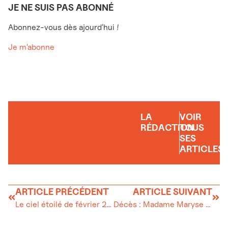
JE NE SUIS PAS ABONNÉ
Abonnez-vous dès ajourd'hui !
Je m'abonne
LA
VOIR
RÉDACTION
TOUS
SES
ARTICLES
ARTICLE PRÉCÉDENT
ARTICLE SUIVANT
Le ciel étoilé de février 2026
Décès : Madame Maryse Rochat-Berney