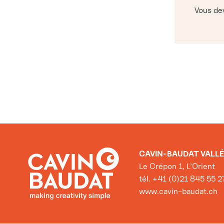
Vous d
CAVIN-BAUDAT VALLÉ
Le Crépon 1, L’Orient
tél. +41 (0)21 845 55 2
www.cavin-baudat.ch