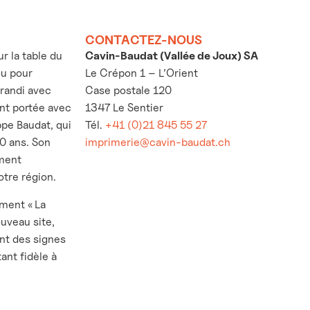
CONTACTEZ-NOUS
 la table du
Cavin-Baudat (Vallée de Joux) SA
ou pour
Le Crépon 1 – L’Orient
grandi avec
Case postale 120
’ont portée avec
1347 Le Sentier
ppe Baudat, qui
Tél.
+41 (0)21 845 55 27
30 ans. Son
imprimerie@cavin-baudat.ch
ement
otre région.
ement « La
ouveau site,
nt des signes
ant fidèle à