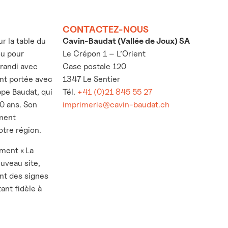
CONTACTEZ-NOUS
 la table du
Cavin-Baudat (Vallée de Joux) SA
ou pour
Le Crépon 1 – L’Orient
grandi avec
Case postale 120
’ont portée avec
1347 Le Sentier
ppe Baudat, qui
Tél.
+41 (0)21 845 55 27
30 ans. Son
imprimerie@cavin-baudat.ch
ement
otre région.
ement « La
ouveau site,
nt des signes
ant fidèle à