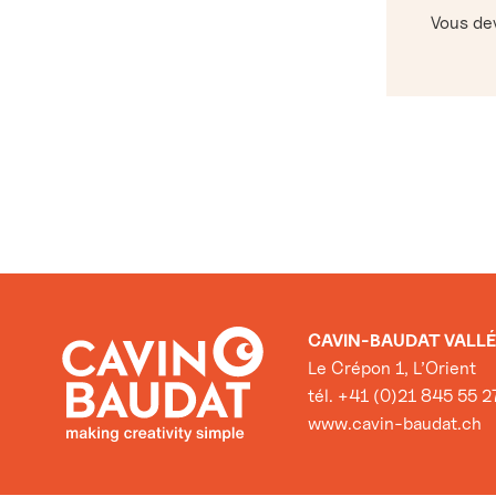
Vous d
CAVIN-BAUDAT VALLÉ
Le Crépon 1, L’Orient
tél. +41 (0)21 845 55 2
www.cavin-baudat.ch