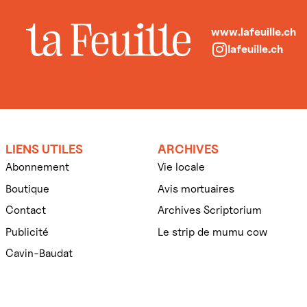
www.lafeuille.ch
lafeuille.ch
LIENS UTILES
ARCHIVES
Abonnement
Vie locale
Boutique
Avis mortuaires
Contact
Archives Scriptorium
Publicité
Le strip de mumu cow
Cavin-Baudat