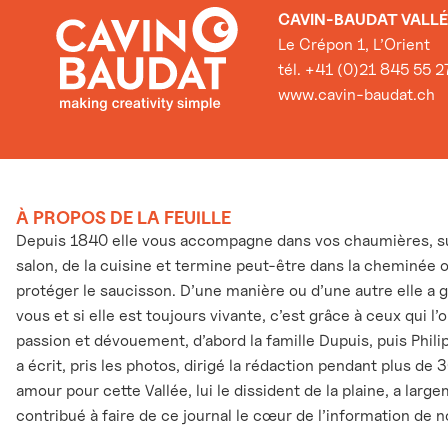
CAVIN-BAUDAT VALLÉ
Le Crépon 1, L’Orient
tél. +41 (0)21 845 55 2
www.cavin-baudat.ch
À PROPOS DE LA FEUILLE
Depuis 1840 elle vous accompagne dans vos chaumières, sur
salon, de la cuisine et termine peut-être dans la cheminée 
protéger le saucisson. D’une manière ou d’une autre elle a 
vous et si elle est toujours vivante, c’est grâce à ceux qui l
passion et dévouement, d’abord la famille Dupuis, puis Phili
a écrit, pris les photos, dirigé la rédaction pendant plus de 
amour pour cette Vallée, lui le dissident de la plaine, a larg
contribué à faire de ce journal le cœur de l’information de n