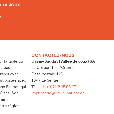
E DE JOUX
7
CONTACTEZ-NOUS
 la table du
Cavin-Baudat (Vallée de Joux) SA
ou pour
Le Crépon 1 – L’Orient
grandi avec
Case postale 120
’ont portée avec
1347 Le Sentier
ppe Baudat, qui
Tél.
+41 (0)21 845 55 27
30 ans. Son
imprimerie@cavin-baudat.ch
ement
otre région.