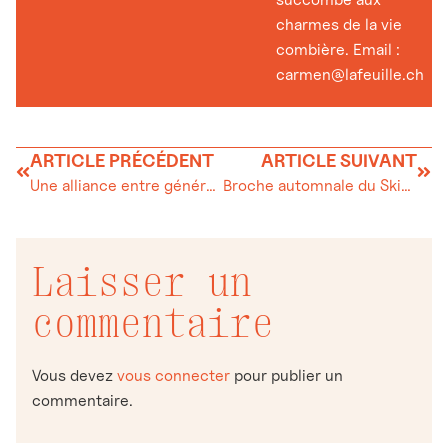
charmes de la vie
combière. Email :
carmen@lafeuille.ch
ARTICLE PRÉCÉDENT
ARTICLE SUIVANT
Une alliance entre générations
Broche automnale du Ski-Club des Bioux
Laisser un
commentaire
Vous devez
vous connecter
pour publier un
commentaire.