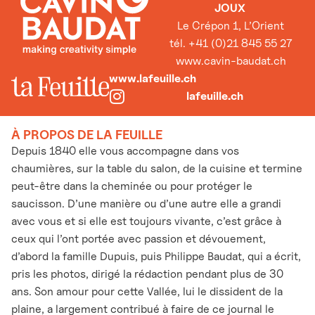
JOUX
Le Crépon 1, L’Orient
tél. +41 (0)21 845 55 27
www.cavin-baudat.ch
www.lafeuille.ch
lafeuille.ch
À PROPOS DE LA FEUILLE
Depuis 1840 elle vous accompagne dans vos
chaumières, sur la table du salon, de la cuisine et termine
peut-être dans la cheminée ou pour protéger le
saucisson. D’une manière ou d’une autre elle a grandi
avec vous et si elle est toujours vivante, c’est grâce à
ceux qui l’ont portée avec passion et dévouement,
d’abord la famille Dupuis, puis Philippe Baudat, qui a écrit,
pris les photos, dirigé la rédaction pendant plus de 30
ans. Son amour pour cette Vallée, lui le dissident de la
plaine, a largement contribué à faire de ce journal le