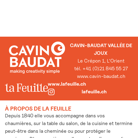
CAVIN-BAUDAT VALLÉE DE
JOUX
Le Crépon 1, L’Orient
tél. +41 (0)21 845 55 27
www.cavin-baudat.ch
www.lafeuille.ch
lafeuille.ch
À PROPOS DE LA FEUILLE
Depuis 1840 elle vous accompagne dans vos
chaumières, sur la table du salon, de la cuisine et termine
peut-être dans la cheminée ou pour protéger le