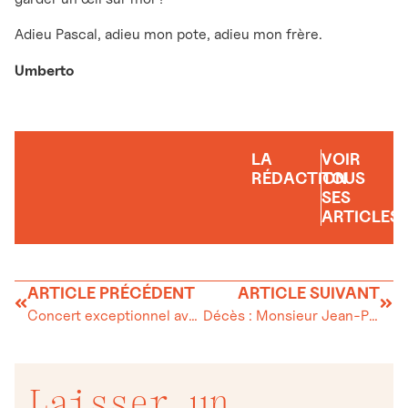
Adieu Pascal, adieu mon pote, adieu mon frère.
Umberto
LA
VOIR
RÉDACTION
TOUS
SES
ARTICLES
ARTICLE PRÉCÉDENT
ARTICLE SUIVANT
Concert exceptionnel avec Julia Lezhneva et l’Orchestre de Chambre de Bâle
Décès : Monsieur Jean-Pierre Vullioud
Laisser un