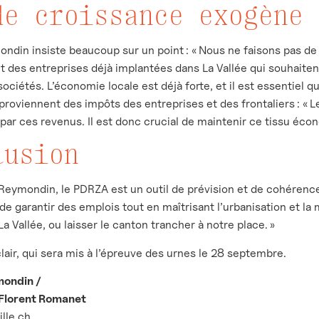
de croissance exogène 
ndin insiste beaucoup sur un point : « Nous ne faisons pas 
ont des entreprises déjà implantées dans La Vallée qui souhaiten
ociétés. L’économie locale est déjà forte, et il est essentiel qu’
oviennent des impôts des entreprises et des frontaliers : « Le 
 par ces revenus. Il est donc crucial de maintenir ce tissu éc
lusion
Reymondin, le PDRZA est un outil de prévision et de cohérence 
 garantir des emplois tout en maîtrisant l’urbanisation et la mo
 La Vallée, ou laisser le canton trancher à notre place. »
air, qui sera mis à l’épreuve des urnes le 28 septembre.
mondin /
 Florent Romanet
ille.ch