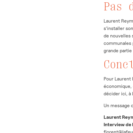
Pas 
Laurent Reymo
s’installer s
de nouvelles s
communales pr
grande partie
Conc
Pour Laurent 
économique, de
décider ici, à
Un message cl
Laurent Rey
Interview de
florent@lafeu