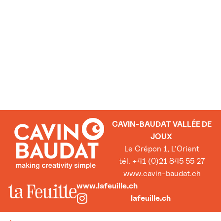
CAVIN-BAUDAT VALLÉE DE
JOUX
Le Crépon 1, L’Orient
tél. +41 (0)21 845 55 27
www.cavin-baudat.ch
www.lafeuille.ch
lafeuille.ch