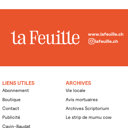
www.lafeuille.ch
lafeuille.ch
LIENS UTILES
ARCHIVES
Abonnement
Vie locale
Boutique
Avis mortuaires
Contact
Archives Scriptorium
Publicité
Le strip de mumu cow
Cavin-Baudat