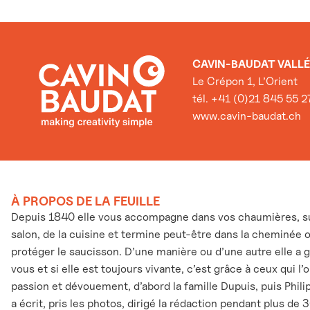
CAVIN-BAUDAT VALLÉ
Le Crépon 1, L’Orient
tél. +41 (0)21 845 55 2
www.cavin-baudat.ch
À PROPOS DE LA FEUILLE
Depuis 1840 elle vous accompagne dans vos chaumières, sur
salon, de la cuisine et termine peut-être dans la cheminée 
protéger le saucisson. D’une manière ou d’une autre elle a 
vous et si elle est toujours vivante, c’est grâce à ceux qui l
passion et dévouement, d’abord la famille Dupuis, puis Phili
a écrit, pris les photos, dirigé la rédaction pendant plus de 