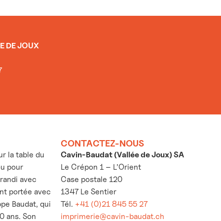
E DE JOUX
7
CONTACTEZ-NOUS
 la table du
Cavin-Baudat (Vallée de Joux) SA
ou pour
Le Crépon 1 – L’Orient
grandi avec
Case postale 120
’ont portée avec
1347 Le Sentier
ppe Baudat, qui
Tél.
+41 (0)21 845 55 27
30 ans. Son
imprimerie@cavin-baudat.ch