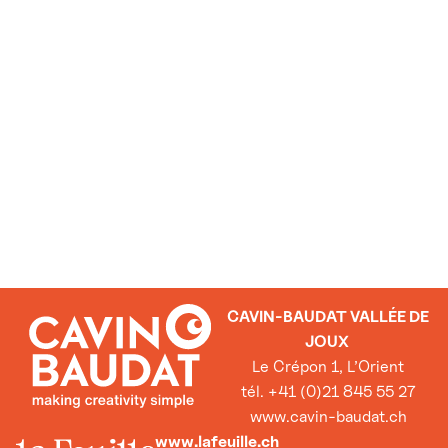
CAVIN-BAUDAT VALLÉE DE
JOUX
Le Crépon 1, L’Orient
tél. +41 (0)21 845 55 27
www.cavin-baudat.ch
www.lafeuille.ch