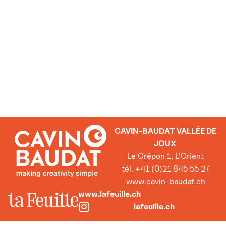
CAVIN-BAUDAT VALLÉE DE
JOUX
Le Crépon 1, L’Orient
tél. +41 (0)21 845 55 27
www.cavin-baudat.ch
www.lafeuille.ch
lafeuille.ch