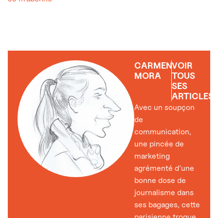
CARMEN
VOIR
MORA
TOUS
SES
ARTICLES
Avec un soupçon
de
communication,
une pincée de
marketing
agrémenté d’une
bonne dose de
journalisme dans
ses bagages, cette
parisienne troque