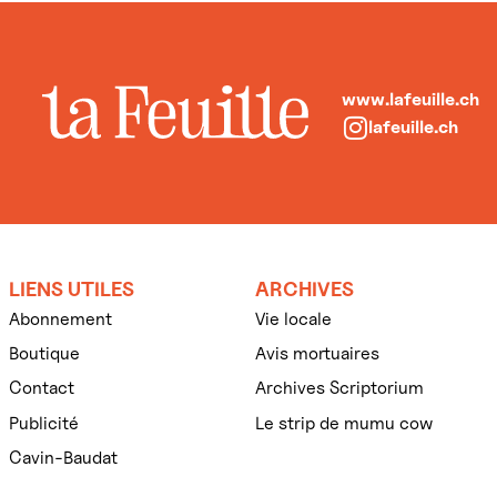
www.lafeuille.ch
lafeuille.ch
LIENS UTILES
ARCHIVES
Abonnement
Vie locale
Boutique
Avis mortuaires
Contact
Archives Scriptorium
Publicité
Le strip de mumu cow
Cavin-Baudat