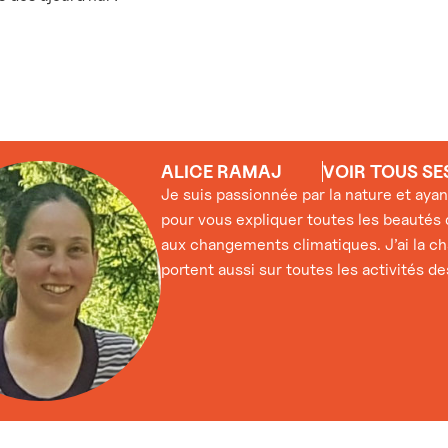
ALICE RAMAJ
VOIR TOUS SE
Je suis passionnée par la nature et aya
pour vous expliquer toutes les beautés 
aux changements climatiques. J’ai la c
portent aussi sur toutes les activités de