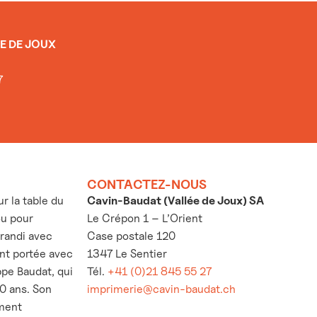
E DE JOUX
7
CONTACTEZ-NOUS
 la table du
Cavin-Baudat (Vallée de Joux) SA
ou pour
Le Crépon 1 – L’Orient
grandi avec
Case postale 120
’ont portée avec
1347 Le Sentier
ppe Baudat, qui
Tél.
+41 (0)21 845 55 27
30 ans. Son
imprimerie@cavin-baudat.ch
ement