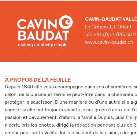
CAVIN-BAUDAT VALLÉ
Le Crépon 1, L’Orient
tél. +41 (0)21 845 55 2
www.cavin-baudat.ch
À PROPOS DE LA FEUILLE
Depuis 1840 elle vous accompagne dans vos chaumières, sur
salon, de la cuisine et termine peut-être dans la cheminée 
protéger le saucisson. D’une manière ou d’une autre elle a 
vous et si elle est toujours vivante, c’est grâce à ceux qui l
passion et dévouement, d’abord la famille Dupuis, puis Phili
a écrit, pris les photos, dirigé la rédaction pendant plus de 
amour pour cette Vallée, lui le dissident de la plaine, a larg