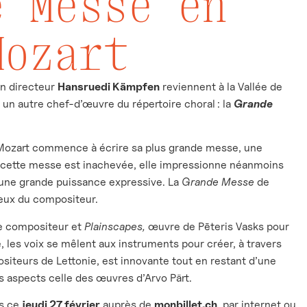
e Messe en
Mozart
n directeur
Hansruedi Kämpfen
reviennent à la Vallée de
r un autre chef-d’œuvre du répertoire choral : la
Grande
 Mozart commence à écrire sa plus grande messe, une
Si cette messe est inachevée, elle impressionne néanmoins
’une grande puissance expressive. La
Grande
Messe
de
ieux du compositeur.
 compositeur et
Plainscapes,
œuvre de Pēteris Vasks pour
, les voix se mêlent aux instruments pour créer, à travers
siteurs de Lettonie, est innovante tout en restant d’une
 aspects celle des œuvres d’Arvo Pärt.
ès ce
jeudi 27 février
auprès de
monbillet.ch
, par internet ou