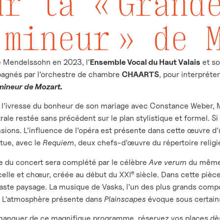
ur la « Grand
 mineur » de 
 Mendelssohn en 2023, l’
Ensemble Vocal du Haut Valais
et so
agnés par l’orchestre de chambre
CHAARTS
, pour interpréte
mineur de Mozart.
s l’ivresse du bonheur de son mariage avec Constance Weber,
ale restée sans précédent sur le plan stylistique et formel. 
sions. L’influence de l’opéra est présente dans cette œuvre d
tue, avec le
Requiem
, deux chefs-d’œuvre du répertoire relig
 du concert sera complété par le célèbre
Ave verum
du même
e
ncelle et chœur, créée au début du XXI
siècle. Dans cette pièce
vaste paysage. La musique de Vasks, l’un des plus grands compo
. L’atmosphère présente dans
Plainscapes
évoque sous certains
 manquer de ce magnifique programme, réservez vos places d