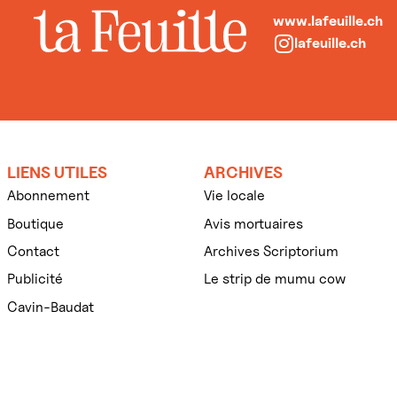
www.lafeuille.ch
lafeuille.ch
LIENS UTILES
ARCHIVES
Abonnement
Vie locale
Boutique
Avis mortuaires
Contact
Archives Scriptorium
Publicité
Le strip de mumu cow
Cavin-Baudat