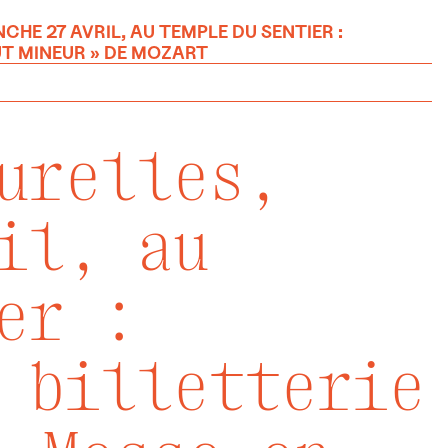
HE 27 AVRIL, AU TEMPLE DU SENTIER :
UT MINEUR » DE MOZART
urelles,
il, au
er :
 billetterie