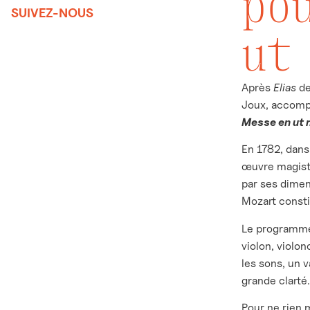
po
SUIVEZ-NOUS
ut
Après
Elias
de
Joux, accomp
Messe en ut 
En 1782, dan
œuvre magistr
par ses dimen
Mozart consti
Le programme
violon, violo
les sons, un 
grande clarté
Pour ne rien