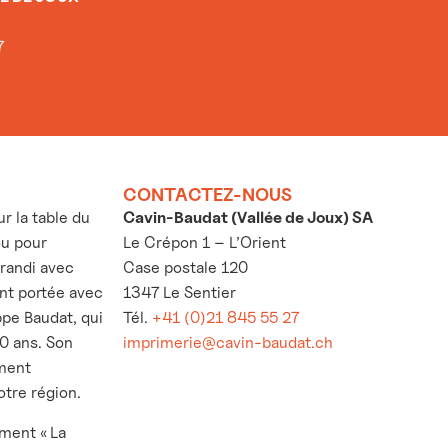
7
CONTACTEZ-NOUS
 la table du
Cavin-Baudat (Vallée de Joux) SA
ou pour
Le Crépon 1 – L’Orient
grandi avec
Case postale 120
’ont portée avec
1347 Le Sentier
ppe Baudat, qui
Tél.
+41 (0)21 845 55 27
30 ans. Son
imprimerie@cavin-baudat.ch
ement
otre région.
ement « La