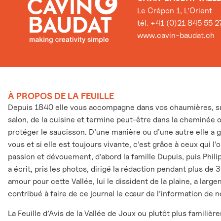
Le Crépon 1, L’Orient
tél. +41 (0)21 845 55 2
www.cavin-baudat.ch
À PROPOS DE LA FEUILLE
Depuis 1840 elle vous accompagne dans vos chaumières, sur
salon, de la cuisine et termine peut-être dans la cheminée 
protéger le saucisson. D’une manière ou d’une autre elle a 
vous et si elle est toujours vivante, c’est grâce à ceux qui l
passion et dévouement, d’abord la famille Dupuis, puis Phili
a écrit, pris les photos, dirigé la rédaction pendant plus de 
amour pour cette Vallée, lui le dissident de la plaine, a larg
contribué à faire de ce journal le cœur de l’information de n
La Feuille d’Avis de la Vallée de Joux ou plutôt plus familièr