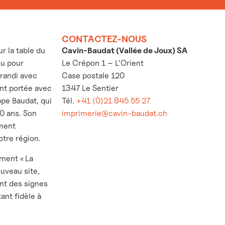
CONTACTEZ-NOUS
 la table du
Cavin-Baudat (Vallée de Joux) SA
ou pour
Le Crépon 1 – L’Orient
grandi avec
Case postale 120
’ont portée avec
1347 Le Sentier
ppe Baudat, qui
Tél.
+41 (0)21 845 55 27
30 ans. Son
imprimerie@cavin-baudat.ch
ement
otre région.
ement « La
ouveau site,
nt des signes
ant fidèle à