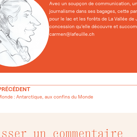
Avec un soupçon de communication, un
journalisme dans ses bagages, cette pa
pour le lac et les forêts de La Vallée de J
concession qu’elle découvre et succomb
carmen@lafeuille.ch
 PRÉCÉDENT
Monde : Antarctique, aux confins du Monde
isser un commentaire