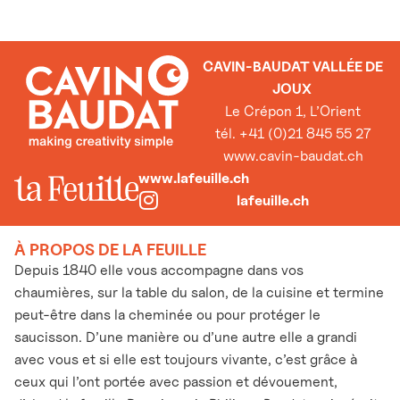
CAVIN-BAUDAT VALLÉE DE
JOUX
Le Crépon 1, L’Orient
tél. +41 (0)21 845 55 27
www.cavin-baudat.ch
www.lafeuille.ch
lafeuille.ch
À PROPOS DE LA FEUILLE
Depuis 1840 elle vous accompagne dans vos
chaumières, sur la table du salon, de la cuisine et termine
peut-être dans la cheminée ou pour protéger le
saucisson. D’une manière ou d’une autre elle a grandi
avec vous et si elle est toujours vivante, c’est grâce à
ceux qui l’ont portée avec passion et dévouement,