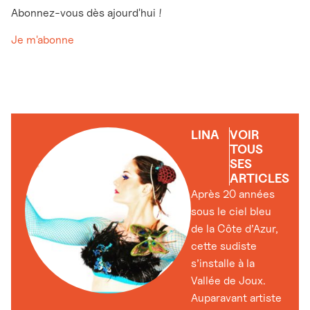
Abonnez-vous dès ajourd'hui !
Je m'abonne
LINA
VOIR
TOUS
SES
ARTICLES
Après 20 années
sous le ciel bleu
de la Côte d’Azur,
cette sudiste
s’installe à la
Vallée de Joux.
Auparavant artiste