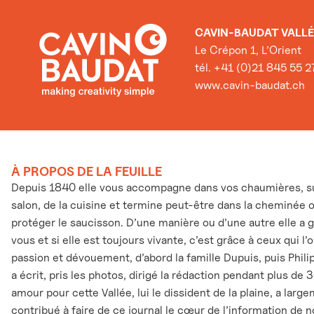
CAVIN-BAUDAT VALLÉ
Le Crépon 1, L’Orient
tél. +41 (0)21 845 55 2
www.cavin-baudat.ch
À PROPOS DE LA FEUILLE
Depuis 1840 elle vous accompagne dans vos chaumières, sur
salon, de la cuisine et termine peut-être dans la cheminée 
protéger le saucisson. D’une manière ou d’une autre elle a 
vous et si elle est toujours vivante, c’est grâce à ceux qui l
passion et dévouement, d’abord la famille Dupuis, puis Phili
a écrit, pris les photos, dirigé la rédaction pendant plus de 
amour pour cette Vallée, lui le dissident de la plaine, a larg
contribué à faire de ce journal le cœur de l’information de n