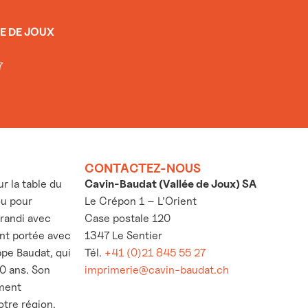
E DE JOUX
7
CONTACTEZ-NOUS
 la table du
Cavin-Baudat (Vallée de Joux) SA
ou pour
Le Crépon 1 – L’Orient
grandi avec
Case postale 120
’ont portée avec
1347 Le Sentier
ppe Baudat, qui
Tél.
+41 (0)21 845 55 27
30 ans. Son
imprimerie@cavin-baudat.ch
ement
otre région.