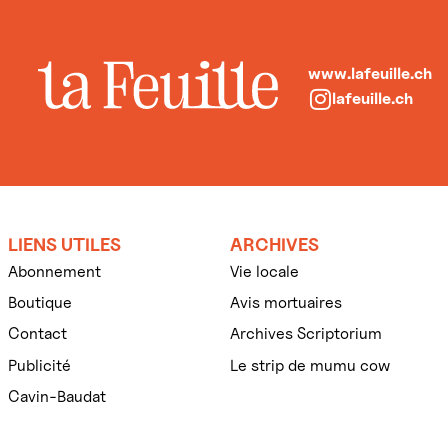
www.lafeuille.ch
lafeuille.ch
LIENS UTILES
ARCHIVES
Abonnement
Vie locale
Boutique
Avis mortuaires
Contact
Archives Scriptorium
Publicité
Le strip de mumu cow
Cavin-Baudat