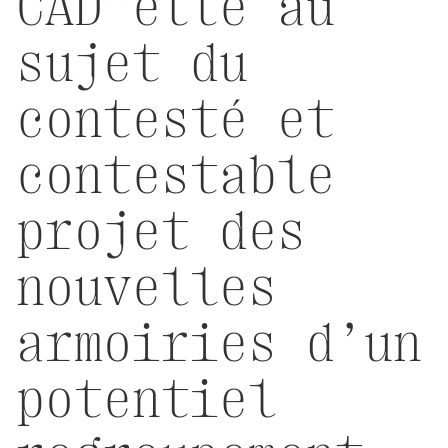
CAD”ette au
sujet du
contesté
et
contestable
projet des
nouvelles
armoiries d’un
potentiel