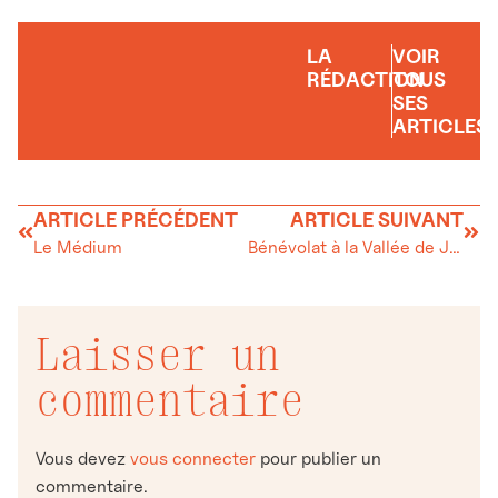
LA
VOIR
RÉDACTION
TOUS
SES
ARTICLES
ARTICLE PRÉCÉDENT
ARTICLE SUIVANT
Le Médium
Bénévolat à la Vallée de Joux
Laisser un
commentaire
Vous devez
vous connecter
pour publier un
commentaire.