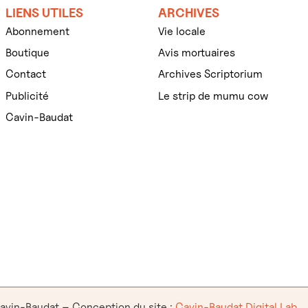
LIENS UTILES
ARCHIVES
Abonnement
Vie locale
Boutique
Avis mortuaires
Contact
Archives Scriptorium
Publicité
Le strip de mumu cow
Cavin-Baudat
avin-Baudat
–
Conception du site :
Cavin-Baudat Digital Lab