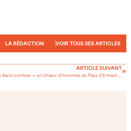
LA RÉDACTION
VOIR TOUS SES ARTICLES
ARTICLE SUIVANT
Un Brass Band combier + un chœur d’hommes du Pays d’Enhaut + un bal = La recette d’une belle soirée !