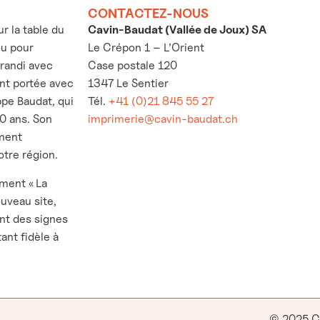
CONTACTEZ-NOUS
 la table du
Cavin-Baudat (Vallée de Joux) SA
ou pour
Le Crépon 1 – L’Orient
grandi avec
Case postale 120
’ont portée avec
1347 Le Sentier
ppe Baudat, qui
Tél.
+41 (0)21 845 55 27
30 ans. Son
imprimerie@cavin-baudat.ch
ement
otre région.
ement « La
ouveau site,
nt des signes
ant fidèle à
© 2025 C