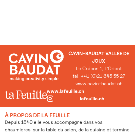
CAVIN-BAUDAT VALLÉE DE
JOUX
Le Crépon 1, L’Orient
tél. +41 (0)21 845 55 27
www.cavin-baudat.ch
www.lafeuille.ch
lafeuille.ch
À PROPOS DE LA FEUILLE
Depuis 1840 elle vous accompagne dans vos
chaumières, sur la table du salon, de la cuisine et termine