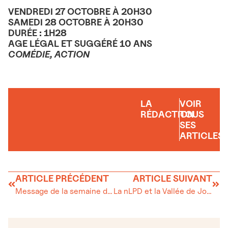
VENDREDI 27 OCTOBRE À 20H30
SAMEDI 28 OCTOBRE À 20H30
DURÉE : 1H28
AGE LÉGAL ET SUGGÉRÉ 10 ANS
COMÉDIE, ACTION
LA
VOIR
RÉDACTION
TOUS
SES
ARTICLES
ARTICLE PRÉCÉDENT
ARTICLE SUIVANT
Message de la semaine du 26 octobr
La nLPD et la Vallée de Joux : Une ère de conformité numérique et de défis pour les PME