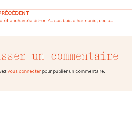
 PRÉCÉDENT
Le Risoud, forêt enchantée dit-on ?… ses bois d’harmonie, ses cabanes hospitalières et … ses « séchons » !…
isser un commentaire
evez
vous connecter
pour publier un commentaire.