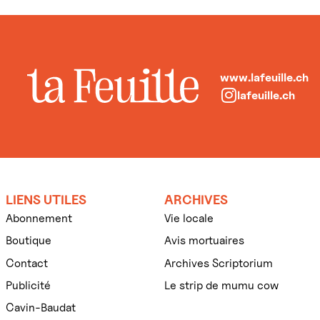
www.lafeuille.ch
lafeuille.ch
LIENS UTILES
ARCHIVES
Abonnement
Vie locale
Boutique
Avis mortuaires
Contact
Archives Scriptorium
Publicité
Le strip de mumu cow
Cavin-Baudat