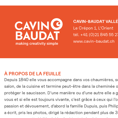
CAVIN-BAUDAT VALLÉ
Le Crépon 1, L’Orient
tél. +41 (0)21 845 55 2
www.cavin-baudat.ch
À PROPOS DE LA FEUILLE
Depuis 1840 elle vous accompagne dans vos chaumières, sur
salon, de la cuisine et termine peut-être dans la cheminée 
protéger le saucisson. D’une manière ou d’une autre elle a 
vous et si elle est toujours vivante, c’est grâce à ceux qui l
passion et dévouement, d’abord la famille Dupuis, puis Phili
a écrit, pris les photos, dirigé la rédaction pendant plus de 