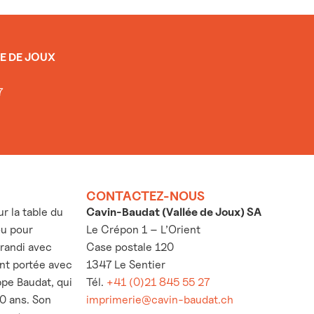
E DE JOUX
7
CONTACTEZ-NOUS
 la table du
Cavin-Baudat (Vallée de Joux) SA
ou pour
Le Crépon 1 – L’Orient
grandi avec
Case postale 120
’ont portée avec
1347 Le Sentier
ppe Baudat, qui
Tél.
+41 (0)21 845 55 27
30 ans. Son
imprimerie@cavin-baudat.ch