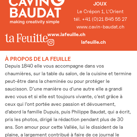
JOUX
Le Crépon 1, L’Orient
tél. +41 (0)21 845 55 27
www.cavin-baudat.ch
www.lafeuille.ch
lafeuille.ch
À PROPOS DE LA FEUILLE
Depuis 1840 elle vous accompagne dans vos
chaumières, sur la table du salon, de la cuisine et termine
peut-être dans la cheminée ou pour protéger le
saucisson. D’une manière ou d’une autre elle a grandi
avec vous et si elle est toujours vivante, c’est grâce à
ceux qui l’ont portée avec passion et dévouement,
d’abord la famille Dupuis, puis Philippe Baudat, qui a écrit,
pris les photos, dirigé la rédaction pendant plus de 30
ans. Son amour pour cette Vallée, lui le dissident de la
plaine, a largement contribué à faire de ce journal le