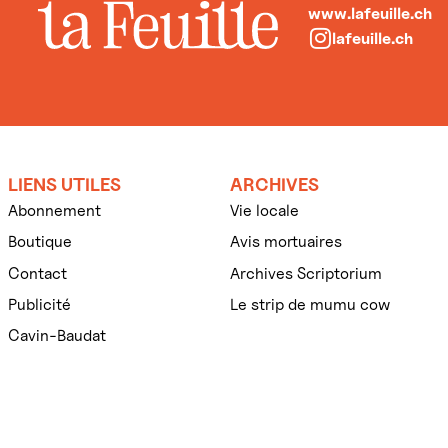
www.lafeuille.ch
lafeuille.ch
LIENS UTILES
ARCHIVES
Abonnement
Vie locale
Boutique
Avis mortuaires
Contact
Archives Scriptorium
Publicité
Le strip de mumu cow
Cavin-Baudat