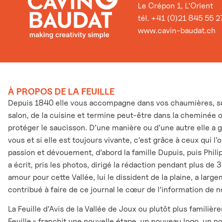
Le Crépon 1, L’Orient
tél. +41 (0)21 845 55 2
www.cavin-baudat.ch
À PROPOS DE LA FEUILLE
Depuis 1840 elle vous accompagne dans vos chaumières, sur
salon, de la cuisine et termine peut-être dans la cheminée 
protéger le saucisson. D’une manière ou d’une autre elle a 
vous et si elle est toujours vivante, c’est grâce à ceux qui l
passion et dévouement, d’abord la famille Dupuis, puis Phili
a écrit, pris les photos, dirigé la rédaction pendant plus de 
amour pour cette Vallée, lui le dissident de la plaine, a larg
contribué à faire de ce journal le cœur de l’information de n
La Feuille d’Avis de la Vallée de Joux ou plutôt plus familièr
Feuille » franchit une nouvelle étape, un nouveau logo, un n