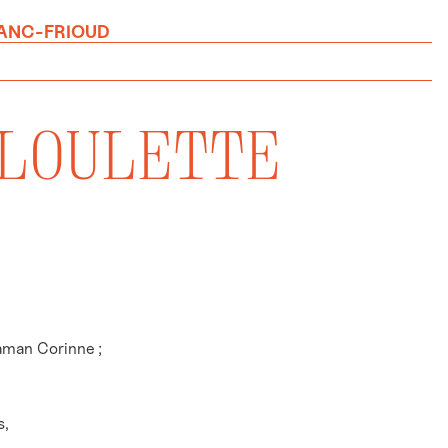
LANC-FRIOUD
LOULETTE
aman Corinne ;
s,