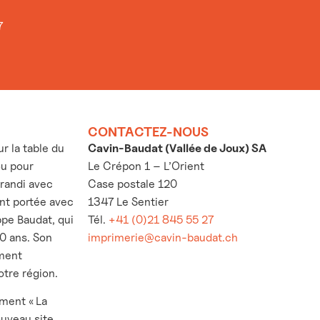
7
CONTACTEZ-NOUS
 la table du
Cavin-Baudat (Vallée de Joux) SA
ou pour
Le Crépon 1 – L’Orient
grandi avec
Case postale 120
’ont portée avec
1347 Le Sentier
ppe Baudat, qui
Tél.
+41 (0)21 845 55 27
30 ans. Son
imprimerie@cavin-baudat.ch
ement
otre région.
ement « La
ouveau site,