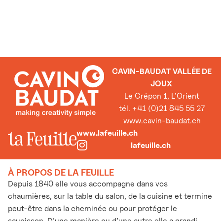
CAVIN-BAUDAT VALLÉE DE
JOUX
Le Crépon 1, L’Orient
tél. +41 (0)21 845 55 27
www.cavin-baudat.ch
www.lafeuille.ch
lafeuille.ch
À PROPOS DE LA FEUILLE
Depuis 1840 elle vous accompagne dans vos
chaumières, sur la table du salon, de la cuisine et termine
peut-être dans la cheminée ou pour protéger le
saucisson. D’une manière ou d’une autre elle a grandi