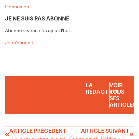
Connexion
JE NE SUIS PAS ABONNÉ
Abonnez-vous dès ajourd'hui !
Je m'abonne
LA
VOIR
RÉDACTION
TOUS
SES
ARTICLES
ARTICLE PRÉCÉDENT
ARTICLE SUIVANT
Les interentreprises sont de retour !
Commune de L’Abbaye – Avis d’enquête