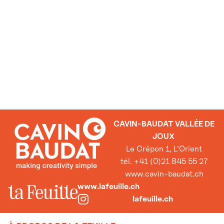
CAVIN-BAUDAT VALLÉE DE
JOUX
Le Crépon 1, L’Orient
tél. +41 (0)21 845 55 27
www.cavin-baudat.ch
www.lafeuille.ch
lafeuille.ch