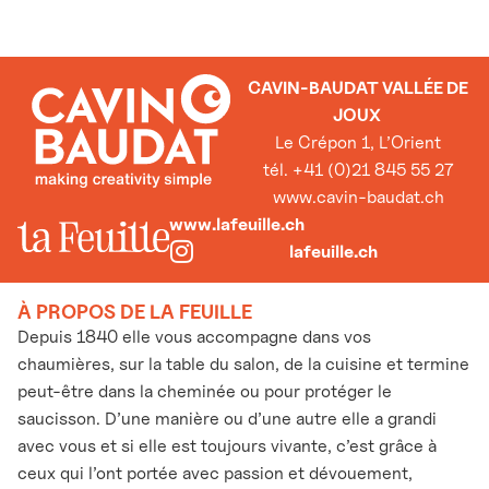
CAVIN-BAUDAT VALLÉE DE
JOUX
Le Crépon 1, L’Orient
tél. +41 (0)21 845 55 27
www.cavin-baudat.ch
www.lafeuille.ch
lafeuille.ch
À PROPOS DE LA FEUILLE
Depuis 1840 elle vous accompagne dans vos
chaumières, sur la table du salon, de la cuisine et termine
peut-être dans la cheminée ou pour protéger le
saucisson. D’une manière ou d’une autre elle a grandi
avec vous et si elle est toujours vivante, c’est grâce à
ceux qui l’ont portée avec passion et dévouement,