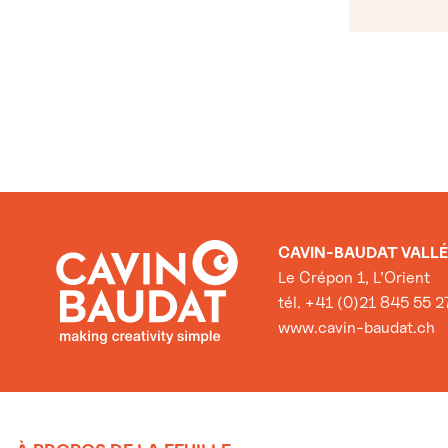
CAVIN-BAUDAT VALLÉ
Le Crépon 1, L’Orient
tél. +41 (0)21 845 55 2
www.cavin-baudat.ch