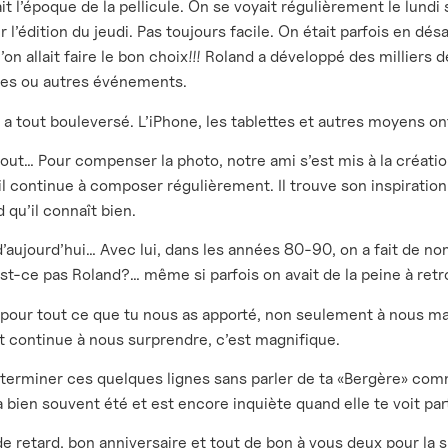
it l’époque de la pellicule. On se voyait régulièrement le lundi 
r l’édition du jeudi. Pas toujours facile. On était parfois en d
on allait faire le bon choix!!! Roland a développé des milliers d
ées ou autres événements.
a tout bouleversé. L’iPhone, les tablettes et autres moyens on
tout… Pour compenser la photo, notre ami s’est mis à la créat
il continue à composer régulièrement. Il trouve son inspiration
 qu’il connaît bien.
d’aujourd’hui… Avec lui, dans les années 80-90, on a fait de 
est-ce pas Roland?… même si parfois on avait de la peine à ret
pour tout ce que tu nous as apporté, non seulement à nous mai
t continue à nous surprendre, c’est magnifique.
 terminer ces quelques lignes sans parler de ta «Bergère» com
a bien souvent été et est encore inquiète quand elle te voit pa
e retard, bon anniversaire et tout de bon à vous deux pour la s