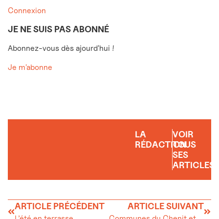
Connexion
JE NE SUIS PAS ABONNÉ
Abonnez-vous dès ajourd'hui !
Je m'abonne
LA
VOIR
RÉDACTION
TOUS
SES
ARTICLES
ARTICLE PRÉCÉDENT
ARTICLE SUIVANT
L’été en terrasse
Communes du Chenit et du Lieu