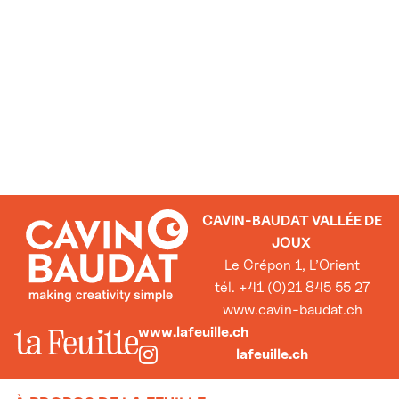
CAVIN-BAUDAT VALLÉE DE
JOUX
Le Crépon 1, L’Orient
tél. +41 (0)21 845 55 27
www.cavin-baudat.ch
www.lafeuille.ch
lafeuille.ch