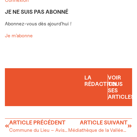
Connexion
JE NE SUIS PAS ABONNÉ
Abonnez-vous dès ajourd'hui !
Je m'abonne
LA
VOIR
RÉDACTION
TOUS
SES
ARTICLES
ARTICLE PRÉCÉDENT
ARTICLE SUIVANT
Commune du Lieu – Avis d’enquête
Médiathèque de la Vallée de Joux Biblio’lac : des moments lecture au Rocheray