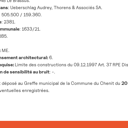
48 Le Brassus.
lans
: Ueberschlag Audrey, Thorens & Associés SA.
: 505.500 / 159.360.
e
: 2381.
ommunale
: 1633/21.
285.
:
ME.
nsement architectural:
6.
equise:
Limite des constructions du 09.12.1997 Art. 37 RPE Dist
 de sensibilité au bruit
: -.
st déposé au Greffe municipal de la Commune du Chenit du
20
ventuelles enregistrées.