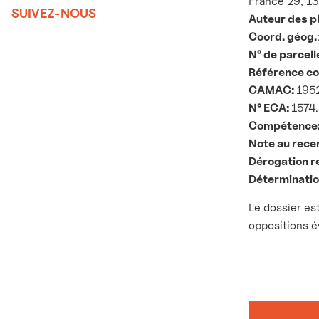
France 29, 13
SUIVEZ-NOUS
Auteur des p
Coord. géog.
N° de parcell
Référence c
CAMAC:
195
N° ECA:
1574.
Compétence
Note au rece
Dérogation r
Détermination
Le dossier e
oppositions é