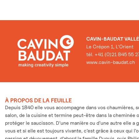
CAVIN-BAUDAT VALLÉ
Le Crépon 1, L’Orient
tél. +41 (0)21 845 55 2
www.cavin-baudat.ch
À PROPOS DE LA FEUILLE
Depuis 1840 elle vous accompagne dans vos chaumières, sur
salon, de la cuisine et termine peut-être dans la cheminée 
protéger le saucisson. D’une manière ou d’une autre elle a 
vous et si elle est toujours vivante, c’est grâce à ceux qui l
passion et dévouement, d’abord la famille Dupuis, puis Phili