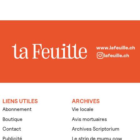
www.lafeuille.ch
lafeuille.ch
LIENS UTILES
ARCHIVES
Abonnement
Vie locale
Boutique
Avis mortuaires
Contact
Archives Scriptorium
Publicité
Le strip de mumu cow