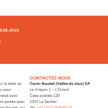
E DE JOUX
7
CONTACTEZ-NOUS
 la table du
Cavin-Baudat (Vallée de Joux) SA
ou pour
Le Crépon 1 – L’Orient
grandi avec
Case postale 120
’ont portée avec
1347 Le Sentier
ppe Baudat, qui
Tél.
+41 (0)21 845 55 27