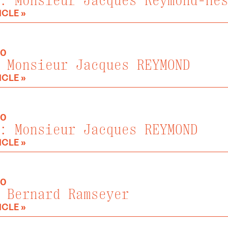
: Monsieur Jacques Reymond-He
ICLE »
20
 Monsieur Jacques REYMOND
ICLE »
20
: Monsieur Jacques REYMOND
ICLE »
20
 Bernard Ramseyer
ICLE »