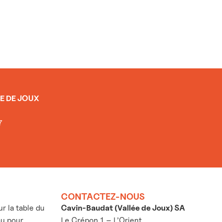
E DE JOUX
7
CONTACTEZ-NOUS
 la table du
Cavin-Baudat (Vallée de Joux) SA
ou pour
Le Crépon 1 – L’Orient