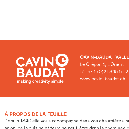
CAVIN-BAUDAT VALLÉ
Le Crépon 1, L’Orient
tél. +41 (0)21 845 55 2
www.cavin-baudat.ch
À PROPOS DE LA FEUILLE
Depuis 1840 elle vous accompagne dans vos chaumières, sur
salon, de la cuisine et termine peut-être dans la cheminée 