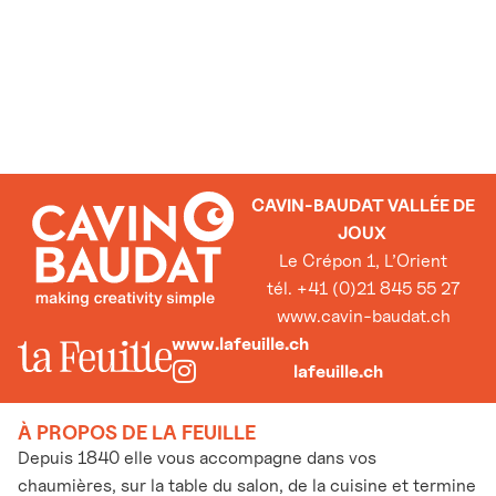
CAVIN-BAUDAT VALLÉE DE
JOUX
Le Crépon 1, L’Orient
tél. +41 (0)21 845 55 27
www.cavin-baudat.ch
www.lafeuille.ch
lafeuille.ch
À PROPOS DE LA FEUILLE
Depuis 1840 elle vous accompagne dans vos
chaumières, sur la table du salon, de la cuisine et termine