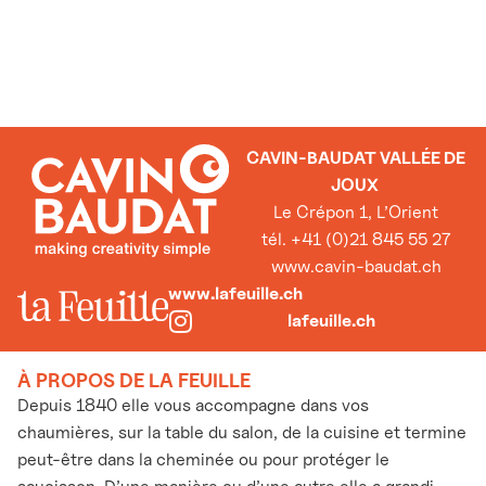
CAVIN-BAUDAT VALLÉE DE
JOUX
Le Crépon 1, L’Orient
tél. +41 (0)21 845 55 27
www.cavin-baudat.ch
www.lafeuille.ch
lafeuille.ch
À PROPOS DE LA FEUILLE
Depuis 1840 elle vous accompagne dans vos
chaumières, sur la table du salon, de la cuisine et termine
peut-être dans la cheminée ou pour protéger le