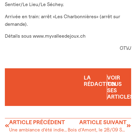
Sentier/Le Lieu/Le Séchey.
Arrivée en train: arrêt «Les Charbonnières» (arrêt sur
demande).
Détails sous www.myvalleedejoux.ch
OTVJ
LA
VOIR
RÉDACTION
TOUS
SES
ARTICLES
ARTICLE PRÉCÉDENT
ARTICLE SUIVANT
Une ambiance d’été indien au lac de Joux pour la rencontre des pêcheurs sportifs de La Vallée
Bois d’Amont, le 28/09 SuperMâle