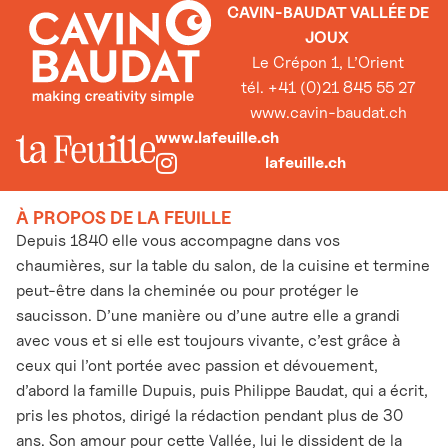
CAVIN-BAUDAT VALLÉE DE
JOUX
Le Crépon 1, L’Orient
tél. +41 (0)21 845 55 27
www.cavin-baudat.ch
www.lafeuille.ch
lafeuille.ch
À PROPOS DE LA FEUILLE
Depuis 1840 elle vous accompagne dans vos
chaumières, sur la table du salon, de la cuisine et termine
peut-être dans la cheminée ou pour protéger le
saucisson. D’une manière ou d’une autre elle a grandi
avec vous et si elle est toujours vivante, c’est grâce à
ceux qui l’ont portée avec passion et dévouement,
d’abord la famille Dupuis, puis Philippe Baudat, qui a écrit,
pris les photos, dirigé la rédaction pendant plus de 30
ans. Son amour pour cette Vallée, lui le dissident de la